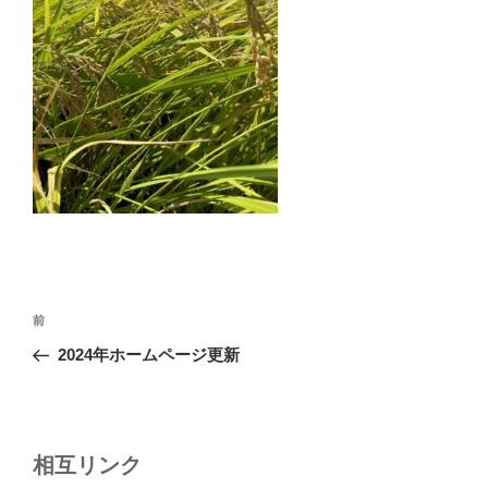
投
前
前
稿
の
2024年ホームページ更新
ナ
投
ビ
稿
ゲ
ー
相互リンク