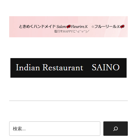
シ
ョ
ン
検
索