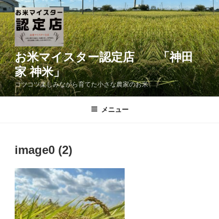
コ
ン
テ
ン
ツ
お米マイスター認定店 「神田
へ
家 神米」
ス
コツコツ楽しみながら育てた小さな農家のお米
キ
ッ
メニュー
プ
image0 (2)