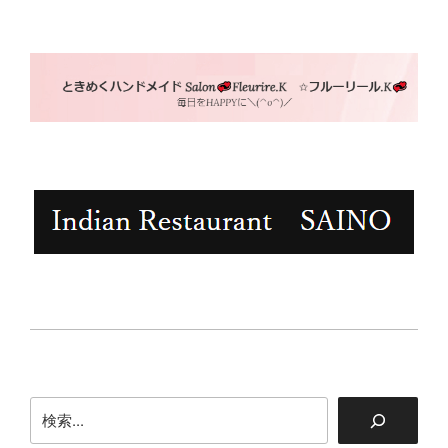
シ
ョ
ン
検
索