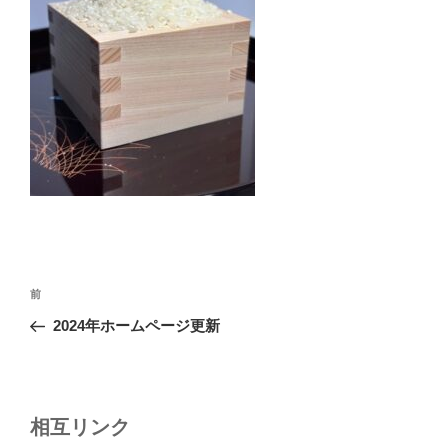
投
前
前
稿
の
2024年ホームページ更新
ナ
投
ビ
稿
ゲ
ー
相互リンク