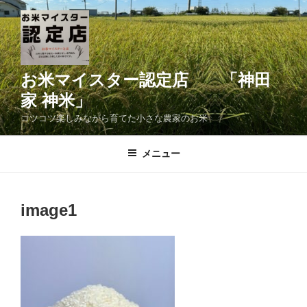
コ
ン
テ
ン
ツ
お米マイスター認定店 「神田
へ
家 神米」
ス
コツコツ楽しみながら育てた小さな農家のお米
キ
ッ
メニュー
プ
image1