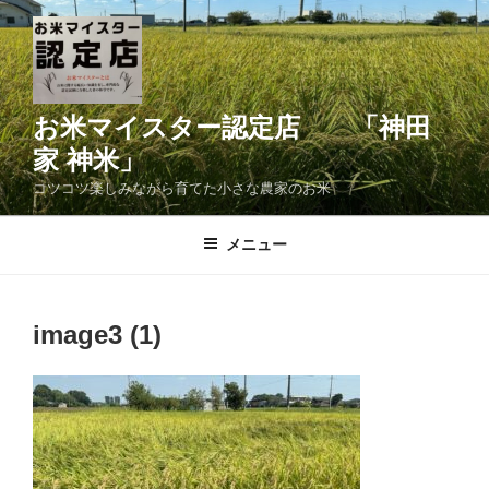
コ
ン
テ
ン
ツ
お米マイスター認定店 「神田
へ
家 神米」
ス
コツコツ楽しみながら育てた小さな農家のお米
キ
ッ
メニュー
プ
image3 (1)