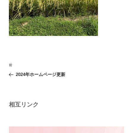
投
前
前
稿
の
2024年ホームページ更新
ナ
投
ビ
稿
ゲ
ー
相互リンク
シ
ョ
ン