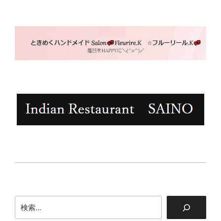
シ
ョ
ン
検
索