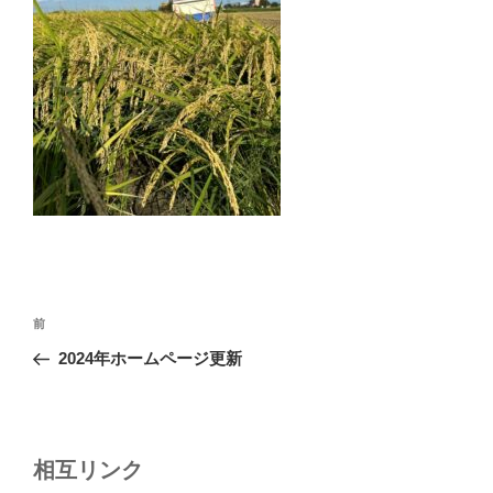
投
前
前
稿
の
2024年ホームページ更新
ナ
投
ビ
稿
ゲ
ー
相互リンク