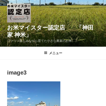
コ
ン
テ
ン
ツ
お米マイスター認定店 「神田
へ
家 神米」
ス
コツコツ楽しみながら育てた小さな農家のお米
キ
ッ
メニュー
プ
image3